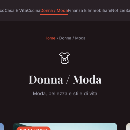
ico
Casa E Vita
Cucina
Donna / Moda
Finanza E Immobiliare
Notizie
Sa
Home
› Donna / Moda
👗
Donna / Moda
Moda, bellezza e stile di vita